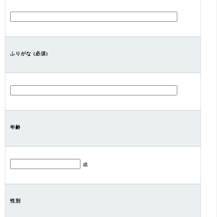
ふりがな (必須)
年齢
歳
性別