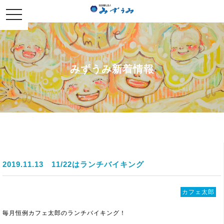
社会福祉法人みずうみ
toggle
navigation
みずうみ新着情報
2019.11.13
11/22はランチバイキング
カフェ太郎
毎月恒例カフェ太郎のランチバイキング！