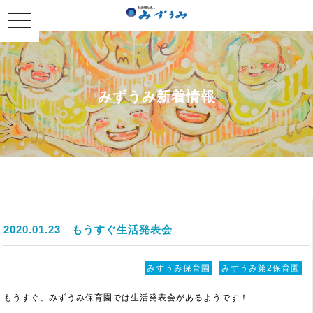
社会福祉法人みずうみ
toggle
navigation
みずうみ新着情報
2020.01.23
もうすぐ生活発表会
みずうみ保育園
みずうみ第2保育園
もうすぐ、みずうみ保育園では生活発表会があるようです！