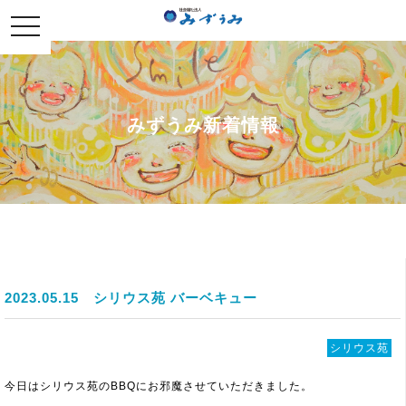
社会福祉法人みずうみ
toggle
navigation
みずうみ新着情報
2023.05.15
シリウス苑 バーベキュー
シリウス苑
今日はシリウス苑のBBQにお邪魔させていただきました。