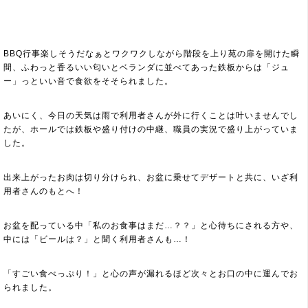
BBQ行事楽しそうだなぁとワクワクしながら階段を上り苑の扉を開けた瞬
間、ふわっと香るいい匂いとベランダに並べてあった鉄板からは「ジュ
ー」っといい音で食欲をそそられました。
あいにく、今日の天気は雨で利用者さんが外に行くことは叶いませんでし
たが、ホールでは鉄板や盛り付けの中継、職員の実況で盛り上がっていま
した。
出来上がったお肉は切り分けられ、お盆に乗せてデザートと共に、いざ利
用者さんのもとへ！
お盆を配っている中「私のお食事はまだ…？？」と心待ちにされる方や、
中には「ビールは？」と聞く利用者さんも…！
「すごい食べっぷり！」と心の声が漏れるほど次々とお口の中に運んでお
られました。