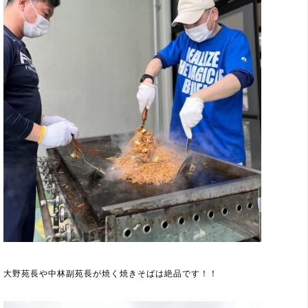
大野苑長や中林副苑長が焼く焼きそばは絶品です！！