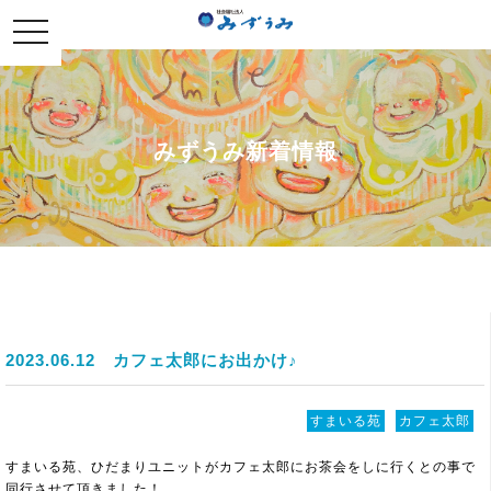
社会福祉法人みずうみ
toggle
navigation
みずうみ新着情報
2023.06.12
カフェ太郎にお出かけ♪
すまいる苑
カフェ太郎
すまいる苑、ひだまりユニットがカフェ太郎にお茶会をしに行くとの事で
同行させて頂きました！