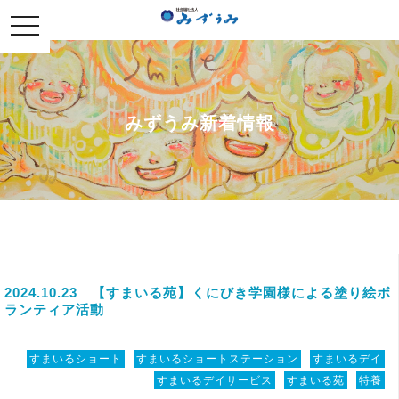
社会福祉法人みずうみ
toggle
navigation
みずうみ新着情報
2024.10.23
【すまいる苑】くにびき学園様による塗り絵ボ
ランティア活動
すまいるショート
すまいるショートステーション
すまいるデイ
すまいるデイサービス
すまいる苑
特養