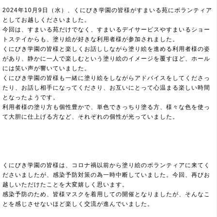
2024年10月9日（水）、くにびき学園の皆様がすまいる苑にボランティア
としてお越しくださいました。
今回は、すまいる苑だけでなく、すまいるデイサービスやすまいるショー
トステイからも、塗り絵が好きな利用者様が参加されました。
くにびき学園の皆様と楽しくお話ししながら塗り絵を進める利用者様の姿
があり、静かに一人で楽しむという塗り絵のイメージを覆すほど、ホール
には笑い声が響いていました。
くにびき学園の皆様も一緒に塗り絵をしながらアドバイスをしてくださっ
たり、お話し相手になってくださり、お互いにとって心温まる楽しい時間
となったようです。
利用者様の塗り方も個性豊かで、単色できっちり塗る方、様々な色を使っ
て大胆に仕上げる方など、それぞれの個性が光っていました。
くにびき学園の皆様は、コロナ禍以前から塗り絵のボランティアに来てく
ださいましたが、感染予防対策の為一時中断していました。今回、再びお
越しいただけたことを大変嬉しく思います。
感染予防のため、皆様マスクを着用しての開催となりましたが、そんなこ
とを感じさせないほど楽しく交流が進んでいました。