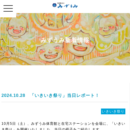
社会福祉法人みずうみ
toggle
navigation
みずうみ新着情報
2024.10.28
「いきいき祭り」当日レポート！
いきいき祭り
10月5日（土）、みずうみ体育館と在宅ステーションを会場に、「いきい
き祭り」を開催いたしました。当日の様子をご紹介します。