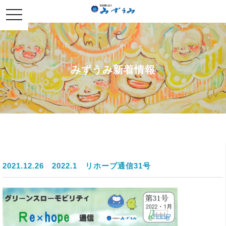
社会福祉法人みずうみ
toggle
navigation
みずうみ新着情報
2021.12.26
2022.1 リホープ通信31号