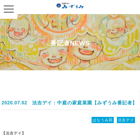
社会福祉法人みずうみ
toggle
navigation
番記者NEWS
2020.07.02
法吉デイ：中庭の家庭菜園【みずうみ番記者】
はなうみ苑
法吉デイ
【法吉デイ】