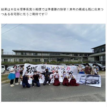
結果は６位＆理事長賞☆相撲では準優勝の快挙！来年の構成も既に出来つ
つある在宅部に乞うご期待です♡