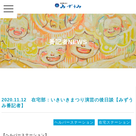
社会福祉法人みずうみ
toggle
navigation
番記者NEWS
2020.11.12
在宅部：いきいきまつり演芸の後日談【みずう
み番記者】
ヘルパーステーション
在宅ステーション
【ヘルパーステーション】