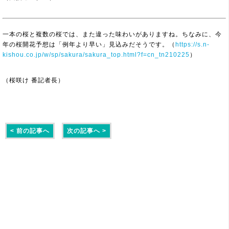
一本の桜と複数の桜では、また違った味わいがありますね。ちなみに、今
年の桜開花予想は「例年より早い」見込みだそうです。（
https://s.n-
kishou.co.jp/w/sp/sakura/sakura_top.html?f=cn_tn210225
）
（桜咲け 番記者長）
< 前の記事へ
次の記事へ >