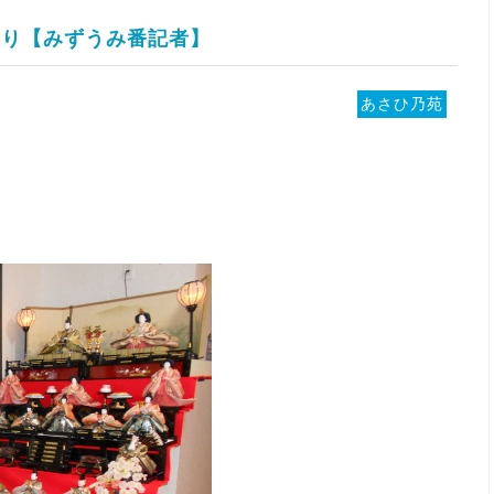
り【みずうみ番記者】
あさひ乃苑