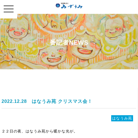
社会福祉法人みずうみ
toggle
navigation
番記者NEWS
2022.12.28
はなうみ苑 クリスマス会！
はなうみ苑
２２日の夜、はなうみ苑から暖かな光が。