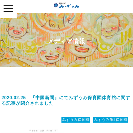
社会福祉法人みずうみ
toggle
navigation
メディア情報
2020.02.25
『中国新聞』にてみずうみ保育園体育館に関す
る記事が紹介されました
みずうみ保育園
みずうみ第2保育園