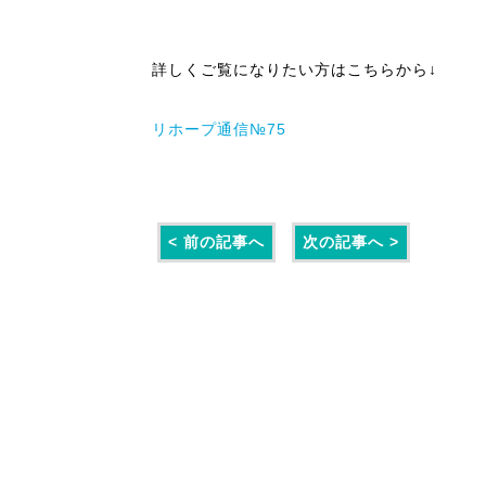
詳しくご覧になりたい方はこちらから↓
リホープ通信№75
< 前の記事へ
次の記事へ >