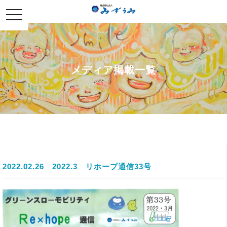
社会福祉法人みずうみ
toggle
navigation
メディア掲載一覧
2022.02.26
2022.3 リホープ通信33号