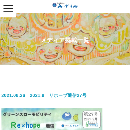
社会福祉法人みずうみ
toggle
navigation
メディア掲載一覧
2021.08.26
2021.9 リホープ通信27号