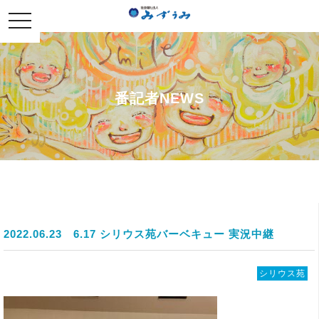
社会福祉法人みずうみ
toggle
navigation
番記者NEWS
2022.06.23
6.17 シリウス苑バーベキュー 実況中継
シリウス苑