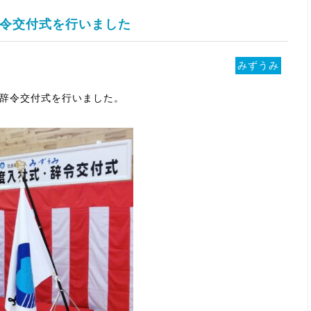
令交付式を行いました
みずうみ
式・辞令交付式を行いました。