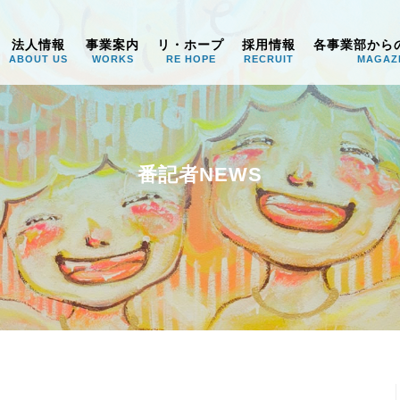
うみ
法人情報
事業案内
リ・ホープ
採用情報
各事業部から
ABOUT US
WORKS
RE HOPE
RECRUIT
MAGAZ
番記者NEWS